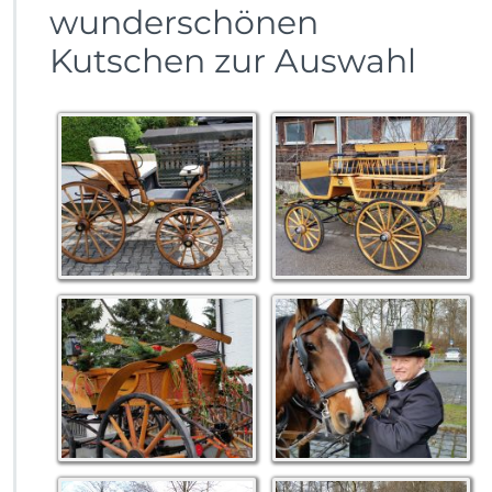
wunderschönen
c
h
Kutschen zur Auswahl
e
n