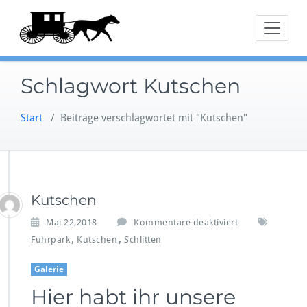
Zum
Inhalt
springen
Schlagwort Kutschen
Start
/
Beiträge verschlagwortet mit "Kutschen"
Kutschen
f
Mai 22,2018
Kommentare deaktiviert
ü
,
,
Fuhrpark
Kutschen
Schlitten
r
K
Galerie
u
t
Hier habt ihr unsere
s