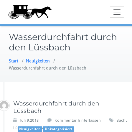
Zum
Inhalt
springen
Wasserdurchfahrt durch
den Lüssbach
Start
/
Neuigkeiten
/
Wasserdurchfahrt durch den Lüssbach
Wasserdurchfahrt durch den
Lüssbach
,
Juli 9,2018
Kommentar hinterlassen
Bach
,
Lüssbach
Wasserdurchfahrt
Neuigkeiten
Unkategorisiert