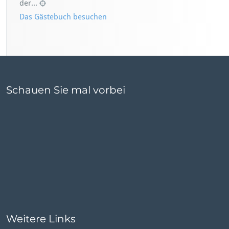
der...
mich auf weitere...
Das Gästebuch besuchen
Schauen Sie mal vorbei
Weitere Links