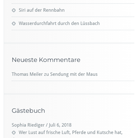
Siri auf der Rennbahn
Wasserdurchfahrt durch den Lüssbach
Neueste Kommentare
Thomas Meiler
zu
Sendung mit der Maus
Gästebuch
Sophia Riediger
Matzel
/
Mai 23, 2018
/
Juli 6, 2018
Wer Lust auf frische Luft, Pferde und Kutsche hat,
Gratulation zu deiner authentischen Website! Ich freue